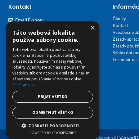
Kontakt
Informác
Články
Email E-shop:
×
Kontakt
podpora@viplekaren.sk
Táto webová lokalita
Všeobecné o
Telefón E-shop:
používa súbory cookie.
Zásady sprac
Zásady použi
0911 678 900
(Po - Pia 7:30 - 15:30)
Táto webová lokalita používa súbory
Súhlas dotknu
cookie na zlepšenie používateľskej
Telefón kamenná Lekáreň VIP Košice:
Formulár na 
skúsenosti. Používaním našej webovej
055 307 78 30
lokality vyjadrujete súhlas s používaním
všetkých súborov cookie v súlade s našimi
(Po - Ne 8:00 - 18:00)
zásadami používania súborov cookie.
Prečítať viac
Adresa Lekáreň VIP:
Severné nábrežie 45, 040 01 Košice
PRIJAŤ VŠETKO
ODMIETNUŤ VŠETKO
ZOBRAZIŤ PODROBNOSTI
POWERED BY COOKIESCRIPT
© Copyright 2026 viplekaren.sk | Vytvoril