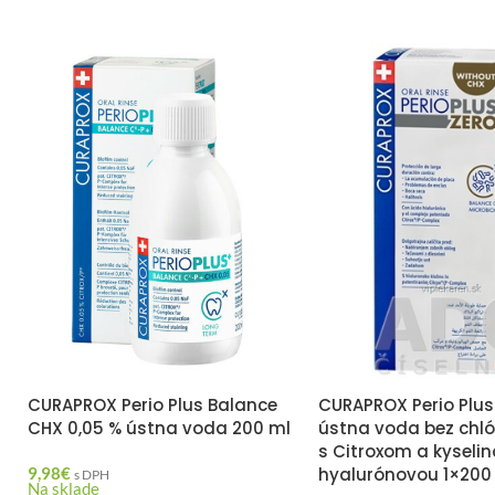
CURAPROX Perio Plus Balance
CURAPROX Perio Plus
CHX 0,05 % ústna voda 200 ml
ústna voda bez chló
s Citroxom a kyseli
9,98
€
hyalurónovou 1×200
s DPH
Na sklade