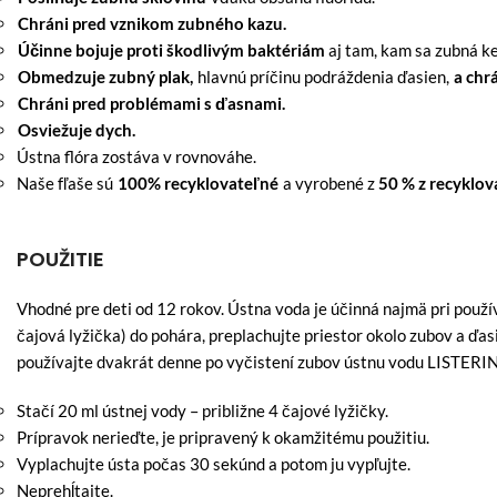
Chráni pred vznikom zubného kazu.
Účinne bojuje proti škodlivým baktériám
aj tam, kam sa zubná k
Obmedzuje zubný plak,
hlavnú príčinu podráždenia ďasien,
a chr
Chráni pred problémami s ďasnami.
Osviežuje dych.
Ústna flóra zostáva v rovnováhe.
Naše fľaše sú
100% recyklovateľné
a vyrobené z
50 % z recyklov
POUŽITIE
Vhodné pre deti od 12 rokov. Ústna voda je účinná najmä pri použí
čajová lyžička) do pohára, preplachujte priestor okolo zubov a ďa
používajte dvakrát denne po vyčistení zubov ústnu vodu LISTERI
Stačí 20 ml ústnej vody – približne 4 čajové lyžičky.
Prípravok nerieďte, je pripravený k okamžitému použitiu.
Vyplachujte ústa počas 30 sekúnd a potom ju vypľujte.
Neprehĺtajte.