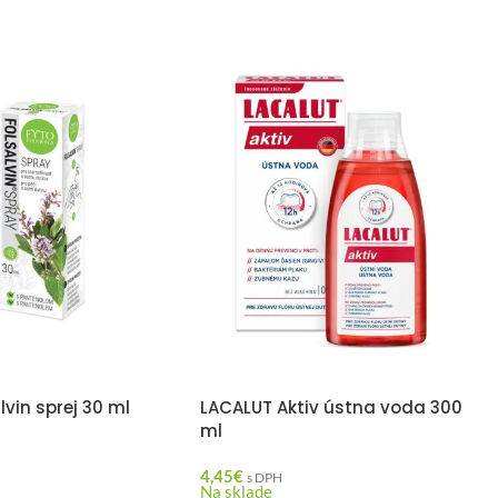
lvin sprej 30 ml
LACALUT Aktiv ústna voda 300
ml
4,45
€
s DPH
Na sklade