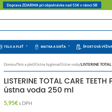
Doprava ZDARMA pri objednávke nad 55€ v rámci SR
TELO A PLEŤ
MATKA A DIEŤA
ŠPORTOVÁ VÝŽIV
Domov
/
Telo a pleť
/
Ústna hygiena
/
Ústne vody
/
LISTERINE TOTAL
LISTERINE TOTAL CARE TEETH
ústna voda 250 ml
5,95
€
s DPH