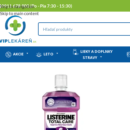
0911 678 900 (Po - Pia 7:30 - 15:30)
Skip to navigation
Skip to main content
LIEKY A DOPLNKY
AKCIE
LETO
STRAVY