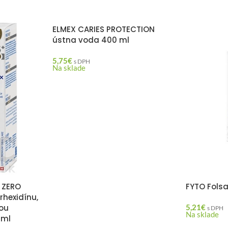
ELMEX CARIES PROTECTION
ústna voda 400 ml
5,75
€
s DPH
Na sklade
 ZERO
FYTO Folsa
rhexidínu,
nou
5,21
€
s DPH
Na sklade
 ml