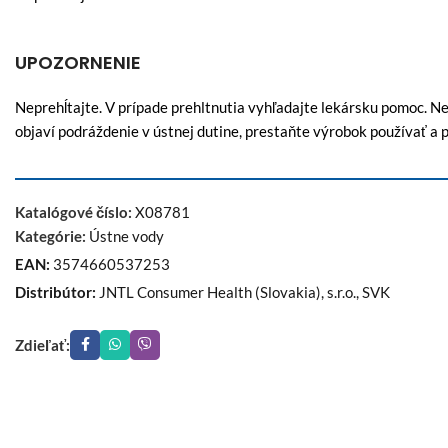
UPOZORNENIE
Neprehĺtajte. V prípade prehltnutia vyhľadajte lekársku pomoc. Nep
objaví podráždenie v ústnej dutine, prestaňte výrobok používať a
Katalógové číslo:
X08781
Kategórie:
Ústne vody
EAN:
3574660537253
Distribútor:
JNTL Consumer Health (Slovakia), s.r.o., SVK
Zdieľať: