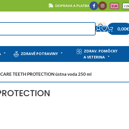
DOPRAVA A PLATBA
EUR
CZ
0,00
€
ZDRAV. POMÔCKY
A
ZDRAVÉ POTRAVINY
A VETERINA
 CARE TEETH PROTECTION ústna voda 250 ml
 PROTECTION