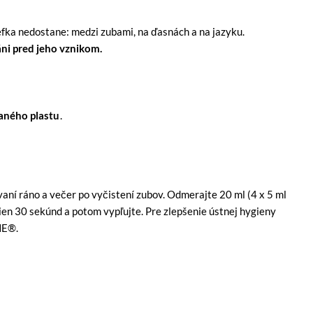
efka nedostane: medzi zubami, na ďasnách a na jazyku.
áni pred jeho vznikom.
aného plastu
.
vaní ráno a večer po vyčistení zubov. Odmerajte 20 ml (4 x 5 ml
sien 30 sekúnd a potom vypľujte. Pre zlepšenie ústnej hygieny
NE®.