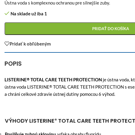
Ústna voda s komplexnou ochranou pre silnejšie zuby.
Na sklade už iba 1
PRIDAŤ DO KOŠÍKA
Pridať k obľúbeným
POPIS
LISTERINE
TOTAL CARE TEETH PROTECTION
je ústna voda, k
®
ústna voda LISTERINE
TOTAL CARE TEETH PROTECTION s esenciáln
®
a chráni celkové zdravie ústnej dutiny pomocou 6 výhod.
VÝHODY LISTERINE
TOTAL CARE TEETH PROTEC
®
Posilňuje zubnú sklovinu
vďaka obsahu fluoridu.