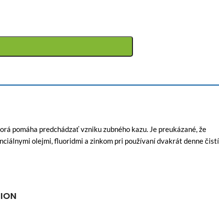
torá pomáha predchádzať vzniku zubného kazu. Je preukázané, že
ymi olejmi, fluoridmi a zinkom pri používaní dvakrát denne čistí
TION