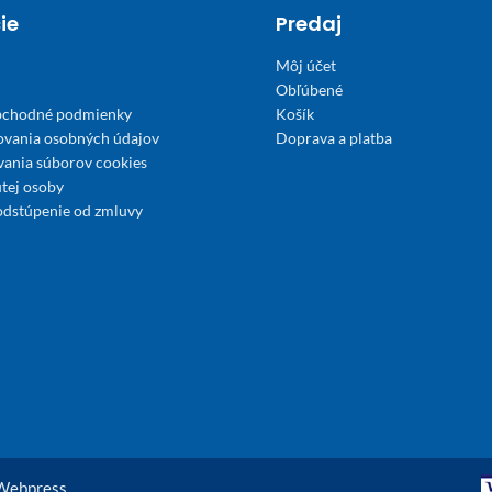
ie
Predaj
Môj účet
Obľúbené
bchodné podmienky
Košík
ovania osobných údajov
Doprava a platba
́vania súborov cookies
tej osoby
odstúpenie od zmluvy
Webpress