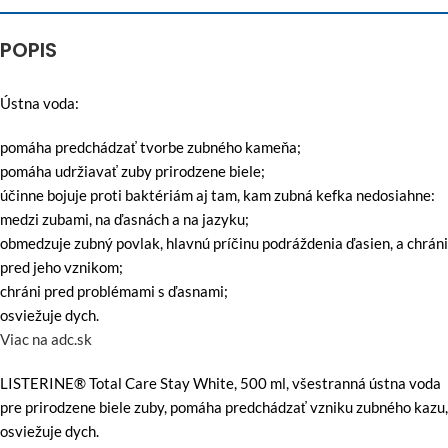
POPIS
Ústna voda:
pomáha predchádzať tvorbe zubného kameňa;
pomáha udržiavať zuby prirodzene biele;
účinne bojuje proti baktériám aj tam, kam zubná kefka nedosiahne:
medzi zubami, na ďasnách a na jazyku;
obmedzuje zubný povlak, hlavnú príčinu podráždenia ďasien, a chráni
pred jeho vznikom;
chráni pred problémami s ďasnami;
osviežuje dych.
Viac na adc.sk
LISTERINE® Total Care Stay White, 500 ml, všestranná ústna voda
pre prirodzene biele zuby, pomáha predchádzať vzniku zubného kazu,
osviežuje dych.