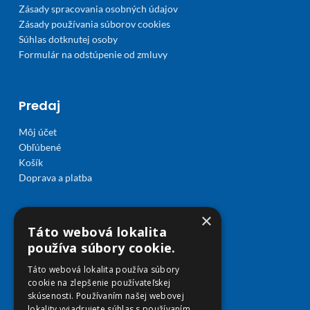
Zásady spracovania osobných údajov
Zásady používania súborov cookies
Súhlas dotknutej osoby
Formulár na odstúpenie od zmluvy
Predaj
Môj účet
Obľúbené
Košík
Doprava a platba
×
Táto webová lokalita
používa súbory cookie.
Táto webová lokalita používa súbory
cookie na zlepšenie používateľskej
skúsenosti. Používaním našej webovej
lokality vyjadrujete súhlas s používaním