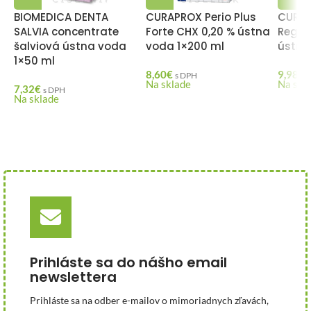
BIOMEDICA DENTA
CURAPROX Perio Plus
CURAP
SALVIA concentrate
Forte CHX 0,20 % ústna
Regen
šalviová ústna voda
voda 1×200 ml
ústna
1×50 ml
8,60
€
9,98
€
s DPH
Na sklade
Na skl
7,32
€
s DPH
Na sklade
Prihláste sa do nášho email
newslettera
Prihláste sa na odber e-mailov o mimoriadnych zľavách,