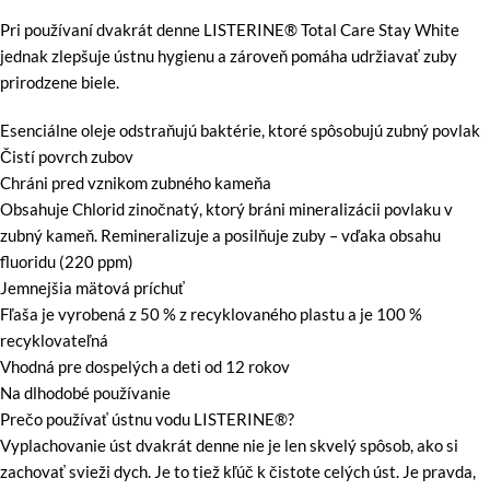
Pri používaní dvakrát denne LISTERINE® Total Care Stay White
jednak zlepšuje ústnu hygienu a zároveň pomáha udržiavať zuby
prirodzene biele.
Esenciálne oleje odstraňujú baktérie, ktoré spôsobujú zubný povlak
Čistí povrch zubov
Chráni pred vznikom zubného kameňa
Obsahuje Chlorid zinočnatý, ktorý bráni mineralizácii povlaku v
zubný kameň. Remineralizuje a posilňuje zuby – vďaka obsahu
fluoridu (220 ppm)
Jemnejšia mätová príchuť
Fľaša je vyrobená z 50 % z recyklovaného plastu a je 100 %
recyklovateľná
Vhodná pre dospelých a deti od 12 rokov
Na dlhodobé používanie
Prečo používať ústnu vodu LISTERINE®?
Vyplachovanie úst dvakrát denne nie je len skvelý spôsob, ako si
zachovať svieži dych. Je to tiež kľúč k čistote celých úst. Je pravda,