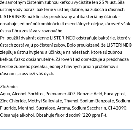
že samotným čistením zubnou kefkou vyčistíte len 25 % úst. Sila
ústnej vody porazí baktérie v ústnej dutine, na zuboch a ďasnách.
LISTERINE® má klinicky preukázaný antibakteriálny účinok –
obsahuje jedinečnú kombináciu 4 esenciálnych olejov, zároveň však
ústna flóra zostáva v rovnováhe.
Pri použití dvakrát denne LISTERINE® odstraňuje baktérie, ktoré v
ústach zostávajú po čistení zubov. Bolo preukázané, že LISTERINE®
zlepšuje ústnu hygienu a účinkuje na miestach, ktoré sú zubnou
kefkou ťažko dosiahnuteľné. Zároveň tiež obmedzuje a predchádza
tvorbe zubného povlaku, jednej z hlavných príčin problémov s
ďasnami, a osvieži váš dych.
Zloženie:
Aqua, Alcohol, Sorbitol, Poloxamer 407, Benzoic Acid, Eucalyptol,
Zinc Chloride, Methyl Salicylate, Thymol, Sodium Benzoate, Sodium
Fluoride, Menthol, Sucralose, Aroma, Sodium Saccharin, CI 42090.
Obsahuje alkohol. Obsahuje fluorid sodný (220 ppm F-).